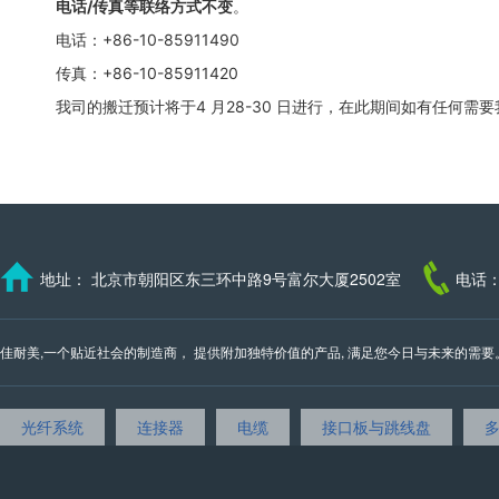
电话/传真等联络方式不变
。
电话：+86-10-85911490
传真：+86-10-85911420
我司的搬迁预计将于4 月28-30 日进行，在此期间如有任何
地址： 北京市朝阳区东三环中路9号富尔大厦2502室
电话：
佳耐美,一个贴近社会的制造商， 提供附加独特价值的产品, 满足您今日与未来的需要。 我们的邮
光纤系统
连接器
电缆
接口板与跳线盘